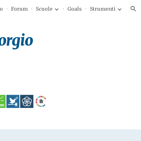
to
Forum
Scuole
Goals
Strumenti
ion
orgio 