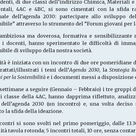
denti, di due classi dell’indirizzo Chimica, Materiali 
ntali, 4AC e 4BC, si sono cimentati con la sfida ra
nale dell’agenda 2030: partecipare allo sviluppo de
ibile” attraverso lo strumento del “Forum giovani per la
 ambiziosa ma doverosa, formativa e sensibilizzante
 i docenti, hanno sperimentato le difficoltà di imma
ibile di sviluppo della nostra società.
vità è iniziata con un incontro di due ore pomeridiane d
trattati/illustrati i temi dell’
Agenda 2030
, la
Strategia R
i per la Sostenibilità
e i documenti messi a disposizione 
settimane a seguire (Gennaio – Febbraio) i tre gruppi d
i classe della 4AC, hanno dapprima riflettuto, analizz
 dell’agenda 2030 (un incontro) e, una volta deciso 
to la sfida della ideazione.
contri si sono svolti nel primo pomeriggio, dalle 13.30
tà tavola rotonda; 5 incontri totali, 10 ore, senza conta