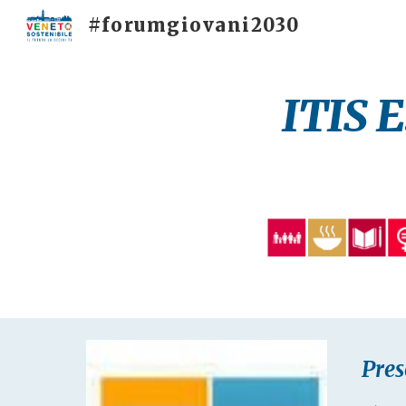
#forumgiovani2030
Sk
ITIS E
Pres