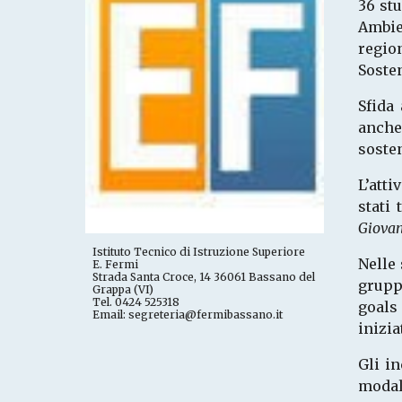
36 stu
Ambie
regio
Sosten
Sfida
anche
sosten
L’atti
stati 
Giovan
Istituto Tecnico di Istruzione Superiore 
Nelle 
E. Fermi
Strada Santa Croce, 14 36061 Bassano del 
grupp
Grappa (VI)
Tel. 0424 525318
goals
Email: segreteria@fermibassano.it
inizia
Gli in
modali