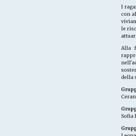
I rag
con al
viviam
le ris
attuar
Alla 
rappr
nell'
soste
della 
Grupp
Cerant
Grup
Sofia
Grup
Leona