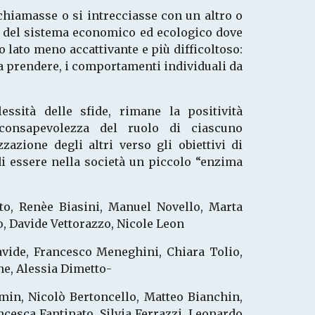
chiamasse o si intrecciasse con un altro o
tà, del sistema economico ed ecologico dove
 lato meno accattivante e più difficoltoso:
da prendere, i comportamenti individuali da
ssità delle sfide, rimane la positività
 consapevolezza del ruolo di ciascuno
azione degli altri verso gli obiettivi di
di essere nella società un piccolo “enzima
to, Renèe Biasini, Manuel Novello, Marta
o, Davide Vettorazzo, Nicole Leon
vide, Francesco Meneghini, Chiara Tolio,
e, Alessia Dimetto-
min, Nicolò Bertoncello, Matteo Bianchin,
esca Fantinato, Silvia Ferrazzi, Leonardo