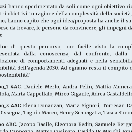
azzi hanno sperimentato da soli come ogni obiettivo ri
tri obiettivi in ragione della complessità della socie
o; hanno capito che ogni idea/proposta ha anche il suo
orse da trovare, le persone da convincere, gli impegni 
e.
fine di questo percorso, non facile visto la comple
esentata dalla conoscenza, dal confronto, dalla
adozione di comportamenti adeguati e nella sensibilizz
nibilità dell’agenda 2030. Ad ognuno resta il compito 
sostenibilità”
o_1
4AC
. Daniele Merlo, Andra Pelin, Mattia Munera
ola, Marta Cappellato, Mirco Gigante, Adrea Gastaldell
po_2
4AC
Elena Donanzan, Maria Signori, Torresan Da
 Dissegna, Tagnin Marco, Henry Scanagatta, Tasca Simon
po 4BC
. Jacopo Basile, Eleonora Bedin, Samuele Berga
rdo Cappozzo, Matteo Cusinato, Davide De Marchi, Franc